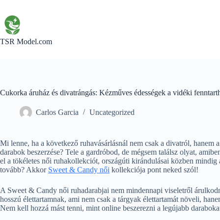
Skip
to
content
TSR Model.com
Cukorka áruház és divatrángás: Kézműves édességek a vidéki fenntart
Carlos Garcia
Uncategorized
Mi lenne, ha a következő ruhavásárlásnál nem csak a divatról, hanem a f
darabok beszerzése? Tele a gardróbod, de mégsem találsz olyat, amib
el a tökéletes női ruhakollekciót, országúti kirándulásai közben mindig
tovább? Akkor
Sweet & Candy női
kollekciója pont neked szól!
A Sweet & Candy női ruhadarabjai nem mindennapi viseletről árulkodn
hosszú élettartamnak, ami nem csak a tárgyak élettartamát növeli, hane
Nem kell hozzá mást tenni, mint online beszerezni a legújabb daraboka