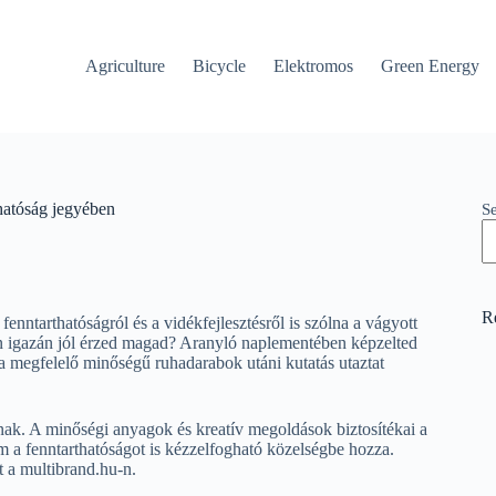
Agriculture
Bicycle
Elektromos
Green Energy
hatóság jegyében
S
R
enntarthatóságról és a vidékfejlesztésről is szólna a vágyott
en igazán jól érzed magad? Aranyló naplementében képzelted
 a megfelelő minőségű ruhadarabok utáni kutatás utaztat
ak. A minőségi anyagok és kreatív megoldások biztosítékai a
m a fenntarthatóságot is kézzelfogható közelségbe hozza.
t a multibrand.hu-n.