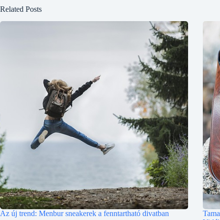
Related Posts
Az új trend: Menbur sneakerek a fenntartható divatban
Tamar