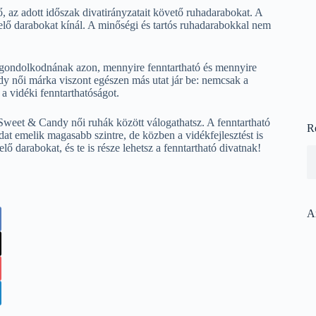
, az adott időszak divatirányzatait követő ruhadarabokat. A
elő darabokat kínál. A minőségi és tartós ruhadarabokkal nem
elgondolkodnának azon, mennyire fenntartható és mennyire
dy női márka viszont egészen más utat jár be: nemcsak a
a vidéki fenntarthatóságot.
 Sweet & Candy női ruhák között válogathatsz. A fenntartható
R
dat emelik magasabb szintre, de közben a vidékfejlesztést is
ő darabokat, és te is része lehetsz a fenntartható divatnak!
A