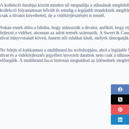
A kollekció darabjai között minden nő megtalálja a stílusának megfelelő
kollekció folyamatosan bővült és mindig a legújabb trendeknek megfel
csak a divatot követheted, de a vidékfejlesztésért is tennél.
Sokan esnek abba a hibába, hogy utánozzák a divatot, anélkül, hogy 
fejleszti a vidéket, ahonnan az adott termék származik. A Sweet & Can
divat irányvonalait követi, hanem női ruhákat kínál, melyek támogatják 
Ne felejts el kukkantani a multibrand.hu webshopjára, ahol a legújabb
divat és a vidékfejlesztés jegyében tervezett darabok nem csak a stíluso
elősegítik. A multibrand.hu-n biztosan megtalálod az ízlésednek megfelel